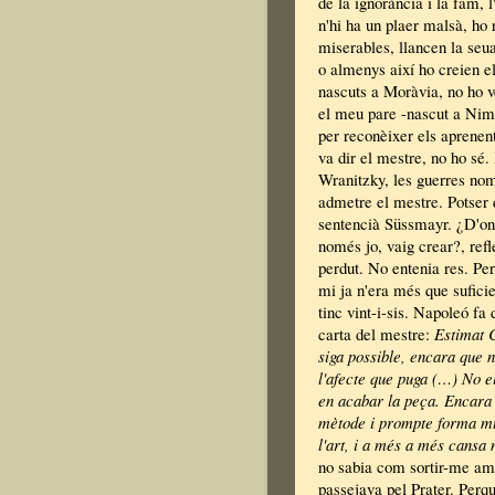
de la ignorància i la fam, 
n'hi ha un plaer malsà, ho 
miserables, llancen la seua
o almenys així ho creien e
nascuts a Moràvia, no ho ve
el meu pare -nascut a Nimb
per reconèixer els aprenent
va dir el mestre, no ho sé.
Wranitzky, les guerres nom
admetre el mestre. Potser q
sentencià Süssmayr. ¿D'on s
només jo, vaig crear?, ref
perdut. No entenia res. Per
mi ja n'era més que sufici
tinc vint-i-sis. Napoleó fa
carta del mestre:
Estimat C
siga possible, encara que n
l'afecte que puga (…) No el
en acabar la peça. Encara 
mètode i prompte forma mús
l'art, i a més a més cansa 
no sabia com sortir-me amb
passejava pel Prater. Perq