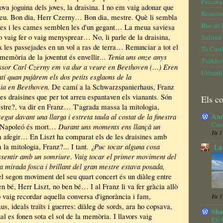
Peccata
ova joguina dels joves, la draisina. I no em vaig adonar que
Reencue
eu. Bon dia, Herr Czerny… Bon dia, mestre. Què li sembla
Rue de 
des i les cames semblen les d'un gegant… La meua saviesa
o vaig fer o vaig menysprear… No, li parle de la draisina,
Solitud
x les passejades en un vol a ras de terra… Renunciar a tot el
To Cast
 memòria de la joventut és envellir
… Tenia uns onze anys
Txékho
ssor Carl Czerny em va dur a veure en Beethoven (…) Eren
Urbanit
atí quan pujàrem els dos petits esglaons de la
via en Beethoven.
De camí a la Schwarzspanierhaus, Franz
s draisines que per tot arreu espantaven els vianants. Són
Els c
estre?, va dir en Franz… T'agrada massa la mitologia,
Anc
gut davant una llarga i estreta taula al costat de la finestra
Core
 Napoleó és mort…
Durant uns moments ens llançà un
Fa 1
a afegir… En Liszt ha comparat els de les draisines amb
la mitologia, Franz?... I tant.
¿Puc tocar alguna cosa
La 
sentir amb un somriure
.
Vaig tocar el primer moviment del
 mirada fosca i brillant del gran mestre estava posada,
l segon moviment del seu quart concert és un diàleg entre
en bé, Herr Liszt, no ben bé… I al Franz li va fer gràcia allò
o vaig recordar aquella conversa d'ignorància i fam,
Fa 3
us, ideals traïts i guerres: diàleg de sords, ara ho copsava,
Sha
al es fonen sota el sol de la memòria. I llavors vaig
Els 