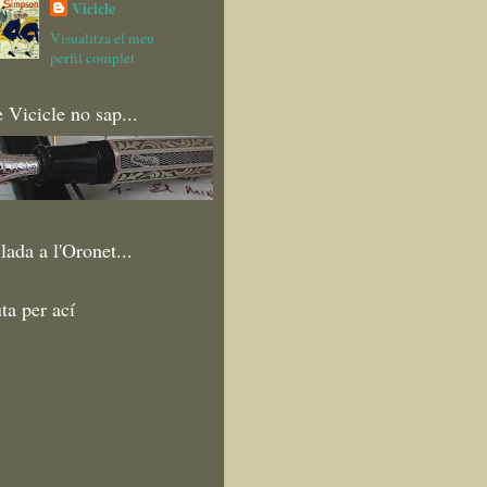
Vicicle
Visualitza el meu
perfil complet
 Vicicle no sap...
lada a l'Oronet...
ta per ací