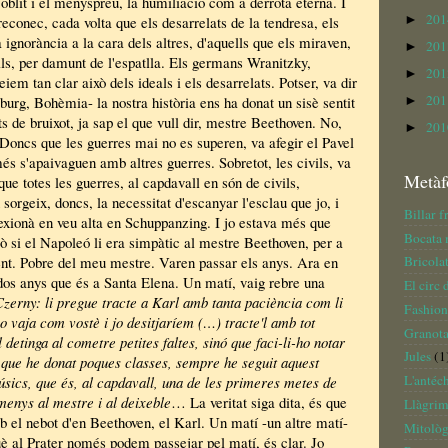
l'oblit i el menyspreu, la humiliació com a derrota eterna. I
20
►
reconec, cada volta que els desarrelats de la tendresa, els
 ignorància a la cara dels altres, d'aquells que els miraven,
20
►
lls, per damunt de l'espatlla. Els germans Wranitzky,
20
►
iem tan clar això dels ideals i els desarrelats. Potser, va dir
20
urg, Bohèmia- la nostra història ens ha donat un sisè sentit
►
s de bruixot, ja sap el que vull dir, mestre Beethoven. No,
20
►
 Doncs que les guerres mai no es superen, va afegir el Pavel
és s'apaivaguen amb altres guerres. Sobretot, les civils, va
Metàf
ue totes les guerres, al capdavall en són de civils,
orgeix, doncs, la necessitat d'escanyar l'esclau que jo, i
Billar f
lexionà en veu alta en Schuppanzing. I jo estava més que
Bocata
ò si el Napoleó li era simpàtic al mestre Beethoven, per a
ent. Pobre del meu mestre. Varen passar els anys. Ara en
Bricola
 dos anys que és a Santa Elena. Un matí, vaig rebre una
El circ 
zerny: li pregue tracte a Karl amb tanta paciència com li
Fashio
o vaja com vostè i jo desitjaríem (…) tracte'l amb tot
Granot
 detinga al cometre petites faltes, sinó que faci-li-ho notar
Jules
(1
que he donat poques classes, sempre he seguit aquest
L'antéch
ics, que és, al capdavall, una de les primeres metes de
menys al mestre i al deixeble
… La veritat siga dita, és que
Llàgrim
 el nebot d'en Beethoven, el Karl. Un matí -un altre matí-
Mitològ
uè al Prater només podem passejar pel matí, és clar. Jo