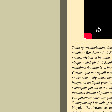
Tenia aproximadament deu 
conèixer Beethoven (…) Er
encara vivíem, a la ciutat
cinquè o sisè pis (…) Beeth
pantalons del mateix, d'i
Crusoe, que per aquell tem
en els nens, vaig veure t
banyat en un líquid groc (
escampats per tot arreu, a
tamboret davant el piano ma
vuit persones entre les qu
Schuppanzing i un dels ge
Napoleó. Beethoven l'assen