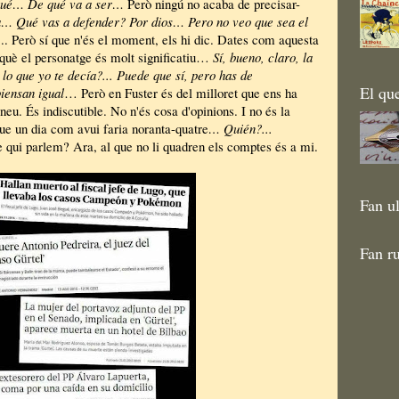
qué… De qué va a ser…
Però ningú no acaba de precisar-
a… Qué vas a defender? Por dios… Pero no veo que sea el
... Però sí que n'és el moment, els hi dic. Dates com aquesta
rquè el personatge és molt significatiu…
Sí, bueno, claro, la
lo que yo te decía?... Puede que sí, pero has de
El que
iensan igual
… Però en Fuster és del milloret que ens ha
neu. És indiscutible. No n'és cosa d'opinions. I no és la
 que un dia com avui faria noranta-quatre
… Quién?...
qui parlem? Ara, al que no li quadren els comptes és a mi.
Fan ul
Fan ru