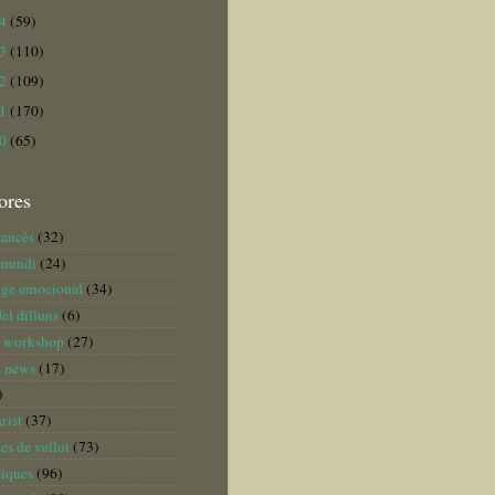
14
(59)
13
(110)
12
(109)
11
(170)
10
(65)
ores
rancès
(32)
 mundi
(24)
tge emocional
(34)
del dilluns
(6)
n workshop
(27)
a news
(17)
)
rist
(37)
es de vellut
(73)
iques
(96)