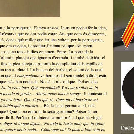
t a la perruqueria. Estava ansiós. Ja us en podeu fer la idea,
I n'estava que no em podia estar. Au, que com és dimecres,
stà, doncs què millor que fer una volteta per la perruqueria,
que em queden, i aprofitar l'estona pel que tots esteu
coses no tots els dies en tenen. Entre. La porta de la
'alumini platejat que ignoren d'entrada -i també d'eixida- el
fins la pica neteja caps amb la complicitat dels espills en
 un tret al clatell. La butaca del barber, el seient de la qual
ron que el
campechano
va heretar del seu model polític, està
 que n'és ben ocupada. No sé si m'explique. Deixem-ho
. No lo veo claro. Qué casualidad! Y a cuatro días de la
ra tocado el gordo… Ahora todos hacen sangre
, li contesta el
 ya era hora. Que si yo qué sé. Pues en el barrio de mi
o había quién entrara
… Bé, la seua germana, sí, no?,
uè? Que ja no entra ni la seua germana? Potser és un
er dir-li. Però a mi m'interessa molt més el que he vingut
digas tú lo que digas... No todo lo haría mal; que la gente
Dades
no quiere decir nada… Cómo que no? Si puso a Valencia en