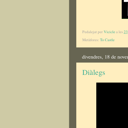
Pedalejat per
Vicicle
a les
23
Metàfores:
To Castle
divendres, 18 de nov
Diàlegs