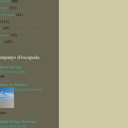
 mundi
(80)
ntros
(31)
l'Absinthe
(41)
(113)
le
(45)
vianes
(12)
as
(107)
ompanys d'escapada
ha es mi casa
lli vesti la giubba
 dia
línia de Wallace
Geografia humana
 dies
udin Melgar-Foraster
boscos del Canadà