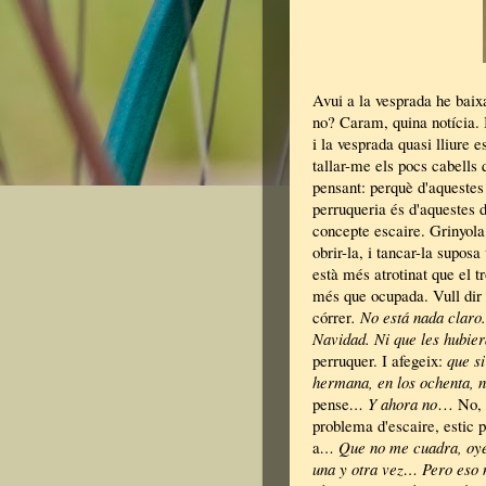
Avui a la vesprada he baixa
no? Caram, quina notícia. 
i la vesprada quasi lliure e
tallar-me els pocs cabells 
pensant: perquè d'aquestes 
perruqueria és d'aquestes d
concepte escaire. Grinyola 
obrir-la, i tancar-la suposa
està més atrotinat que el t
més que ocupada. Vull dir
córrer
. No está nada claro
Navidad. Ni que les hubie
perruquer. I afegeix:
que si
hermana, en los ochenta, n
pense
… Y ahora no
… No, q
problema d'escaire, estic p
a
… Que no me cuadra, oye; 
una y otra vez… Pero eso 