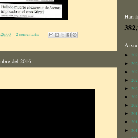
Han f
382
:26:00
2 comentaris:
Arxiu
20
►
embre del 2016
20
►
20
►
20
►
20
►
20
►
20
►
20
►
20
►
20
►