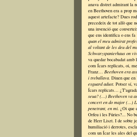
anava distret admirant la n
en Beethoven era a prop m
aquest artefacte? Dues ro
precedeix de tot allò que n
una invenció que convertei
que ens identifica o ens fa
quan el meu admirat profe
al voltant de les deu del m
Schwarzspanierhaus on vi
va quedar bocabadat amb le
com Ícars replicats, oi, m
Franz…
Beethoven era asse
i treballava.
Diuen que en
esguard adust.
Potser sí, v
Ícars replicats… ¿T'agrada 
seua?
(…) Beethoven va as
concert en do major (…) La
penetrant, en mi.
¿Oi que e
Orfeu i les Fúries?... No b
de Herr Liszt. I de sobte j
humiliació i derrotes, escla
com un Ícar les ales del qu