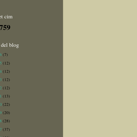
et cim
,759
 del blog
26
(7)
25
(12)
24
(12)
23
(12)
22
(12)
21
(13)
20
(22)
19
(20)
18
(28)
17
(37)