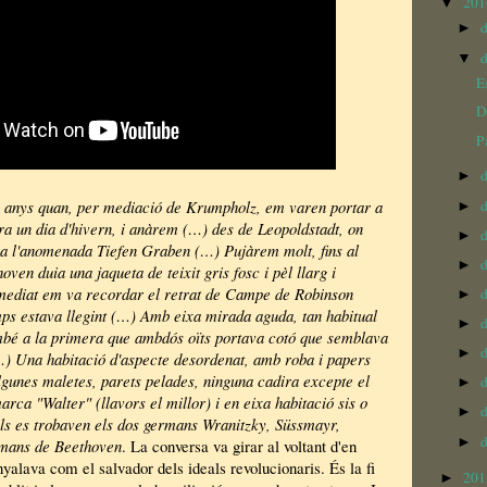
20
▼
►
▼
E
D
P
►
anys quan, per mediació de Krumpholz, em varen portar a
►
a un dia d'hivern, i anàrem (…) des de Leopoldstadt, on
►
, a l'anomenada Tiefen Graben (…) Pujàrem molt, fins al
d
►
oven duia una jaqueta de teixit gris fosc i pèl llarg i
mmediat em va recordar el retrat de Campe de Robinson
►
ps estava llegint (…) Amb eixa mirada aguda, tan habitual
►
ambé a la primera que ambdós oïts portava cotó que semblava
►
…) Una habitació d'aspecte desordenat, amb roba i papers
lgunes maletes, parets pelades, ninguna cadira excepte el
►
rca "Walter" (llavors el millor) i en eixa habitació sis o
►
als es trobaven els dos germans Wranitzky, Süssmayr,
►
rmans de Beethoven
. La conversa va girar al voltant d'en
yalava com el salvador dels ideals revolucionaris. És la fi
20
►