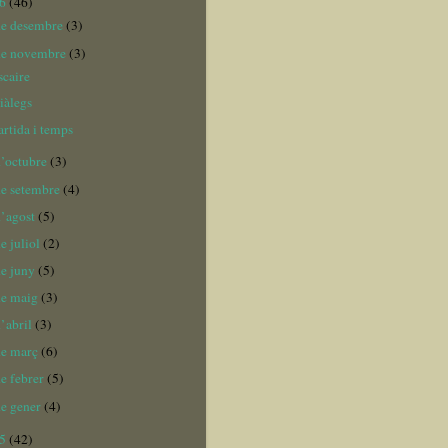
16
(46)
de desembre
(3)
de novembre
(3)
scaire
iàlegs
artida i temps
d’octubre
(3)
de setembre
(4)
d’agost
(5)
e juliol
(2)
de juny
(5)
de maig
(3)
d’abril
(3)
de març
(6)
de febrer
(5)
de gener
(4)
15
(42)